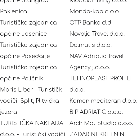
općine Starigrad
Modular living d.o.o.
Paklenica
Mondo-kop d.o.o.
Turistička zajednica
OTP Banka d.d.
općine Jasenice
Novalja Travel d.o.o.
Turistička zajednica
Dalmatis d.o.o.
općine Posedarje
NAV Adriatic Travel
Turistička zajednica
Agency j.d.o.o.
općine Poličnik
TEHNOPLAST PROFILI
Maris Liber - Turistički
d.o.o.
vodiči: Split, Plitvička
Kamen mediteran d.o.o.
jezera
BIP ADRIATIC d.o.o.
TURISTIČKA NAKLADA
Arch Mat Studio d.o.o.
d.o.o. - Turistički vodiči
ZADAR NEKRETNINE