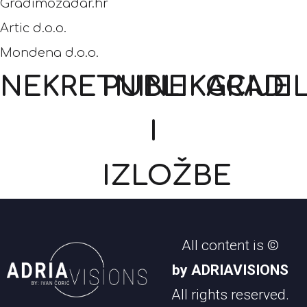
Gradimozadar.hr
Artic d.o.o.
Mondena d.o.o.
NEKRETNINE
PUBLIKACIJE
GRADIL
I
IZLOŽBE
All content is ©
by ADRIAVISIONS
All rights reserved.