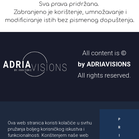
Sva prava pridržana.
Zabranjeno je korištenje, umnožavanje i
modificiranje istih bez pismenog dopuštenja.
All content is ©
by ADRIAVISIONS
All rights reserved.
Pratite nas:
Kontakt:
Ivan Čorić
P
Ova web stranica koristi kolačiće u svrhu
R
pružanja boljeg korisničkog iskustva i
+385981723835
funkcionalnosti. Korištenjem naše web
I