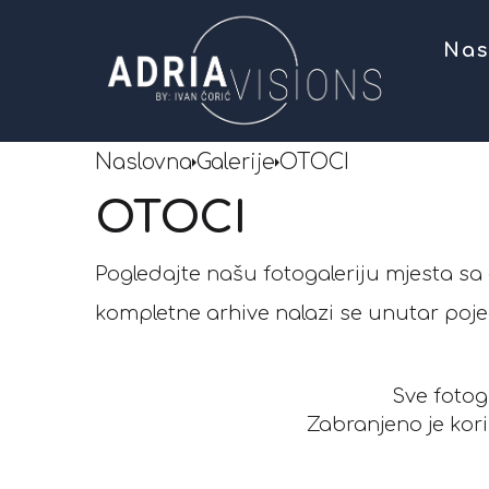
Nas
Naslovna
Galerije
OTOCI
OTOCI
Pogledajte našu fotogaleriju mjesta sa 
kompletne arhive nalazi se unutar pojed
Sve fotog
Zabranjeno je kori