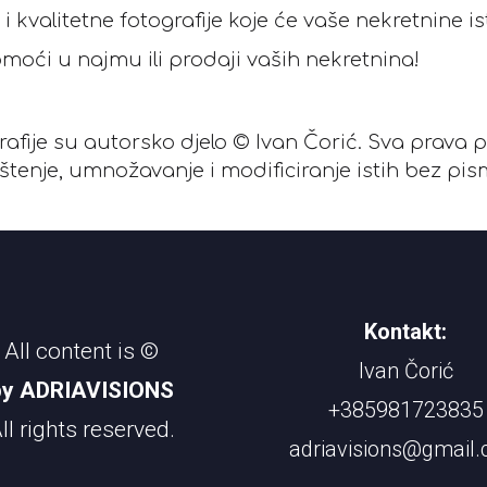
i kvalitetne fotografije koje će vaše nekretnine is
ći u najmu ili prodaji vaših nekretnina!
rafije su autorsko djelo © Ivan Čorić. Sva prava 
štenje, umnožavanje i modificiranje istih bez p
Kontakt:
All content is ©
Ivan Čorić
by ADRIAVISIONS
+385981723835
ll rights reserved.
adriavisions@gmail