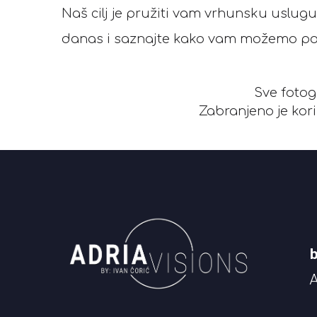
Naš cilj je pružiti vam vrhunsku uslugu 
danas i saznajte kako vam možemo pomo
Sve fotog
Zabranjeno je kori
A