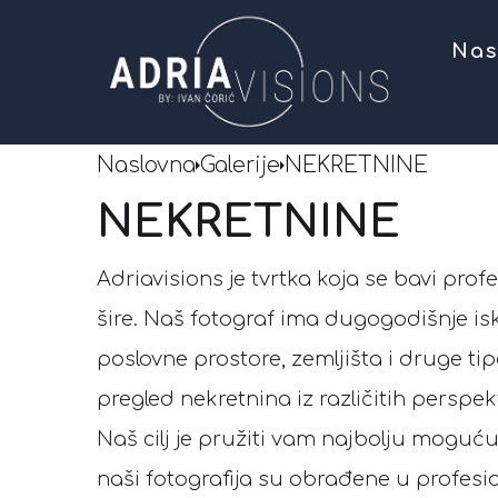
Nas
Naslovna
Galerije
NEKRETNINE
NEKRETNINE
Adriavisions je tvrtka koja se bavi pr
šire. Naš fotograf ima dugogodišnje isku
poslovne prostore, zemljišta i druge 
pregled nekretnina iz različitih perspekt
Naš cilj je pružiti vam najbolju moguću 
naši fotografija su obrađene u profesio