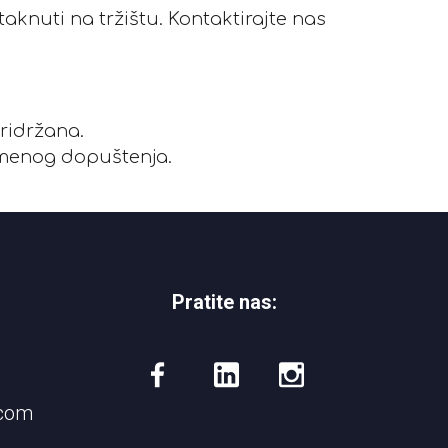
taknuti na tržištu. Kontaktirajte nas
pridržana.
ismenog dopuštenja.
Pratite nas:
.com