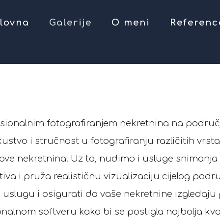
lovna
Galerije
O meni
Referenc
ofesionalnim fotografiranjem nekretnina na područ
stvo i stručnost u fotografiranju različitih vrst
tipove nekretnina. Uz to, nudimo i usluge sniman
iva i pruža realističnu vizualizaciju cijelog podru
uslugu i osigurati da vaše nekretnine izgledaju p
nalnom softveru kako bi se postigla najbolja kval