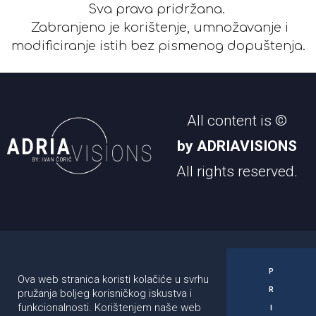
Sva prava pridržana.
Zabranjeno je korištenje, umnožavanje i
modificiranje istih bez pismenog dopuštenja.
All content is ©
by ADRIAVISIONS
All rights reserved.
Pratite nas:
Kontakt:
Ivan Čorić
P
Ova web stranica koristi kolačiće u svrhu
R
pružanja boljeg korisničkog iskustva i
+385981723835
funkcionalnosti. Korištenjem naše web
I