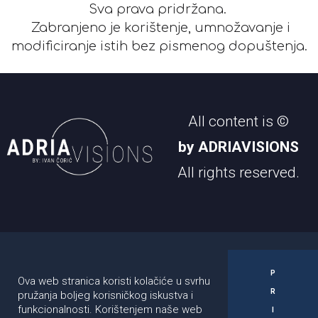
Sva prava pridržana.
Zabranjeno je korištenje, umnožavanje i
modificiranje istih bez pismenog dopuštenja.
All content is ©
by ADRIAVISIONS
All rights reserved.
Pratite nas:
Kontakt:
Ivan Čorić
P
Ova web stranica koristi kolačiće u svrhu
R
pružanja boljeg korisničkog iskustva i
+385981723835
funkcionalnosti. Korištenjem naše web
I